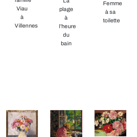
famille
La
Femme
Viau
plage
à sa
à
à
toilette
Villennes
l’heure
du
bain